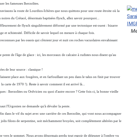
uer les fameuses lherzolites.
 gravissons la route de Lourdios-Ichères que nous quittons pour une route étroite où la
 noires du Crétacé, désormais baptisées flysch, allez savoir pourquoi...
affleurement de flysch singulièrement déformé par une tectonique est-ouest : bizarre
Me
 et schistosité. Difficile de savoir lequel on mesure à chaque fois.
reconnues par les ossois qui côtoient jour et nuit ces roches vacuolaires envahissant
 pente de l'âge de glace : ici, les morceaux de calcaire à rudistes nous disent qu'au
ées de leur source : classique !
aissent place aux fougères, et en farfouillant un peu dans le talus on finit par trouver
a carte de 1970 !). Reste à savoir comment il est arrivé là...
es : lherzolites ou Ordvicien ou quoi d'autre encore ? Cette fois ci, la bonne vieille
à haut l'Urgonien ne demande qu'à dévaler la pente.
nfin dans le vif du sujet avec une carrière de ces lherzolite, qui vont nous accompagner
 jolis filons de serpentine, soit méchamment broyées, soit complètement altérées par le
impe vers le sommet. Nous avons désormais perdu tout espoir de déjeuner à l'ombre vu