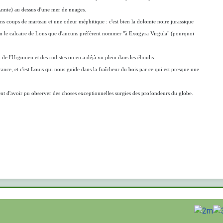
'Annie) au dessus d'une mer de nuages.
bons coups de marteau et une odeur méphitique : c'est bien la dolomie noire jurassique
s loin le calcaire de Lons que d'aucuns préfèrent nommer "à Exogyra Virgula" (pourquoi
de l'Urgonien et des rudistes on en a déjà vu plein dans les éboulis.
rrance, et c'est Louis qui nous guide dans la fraîcheur du bois par ce qui est presque une
ment d'avoir pu observer des choses exceptionnelles surgies des profondeurs du globe.