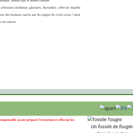
anitique. Retour par le même chemin
d'érosion (éolienne, glaciaire, fluviatile) ; effet de chauffe
enne des bestiaux suivie par les engins de cyclo-cross ! ainsi
 les estives
esponsable ayant préparé l'excursion et effectué les
Un fossile de fougèr