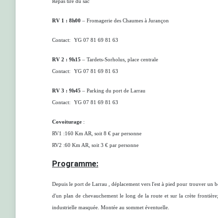
Repas tiré du sac
RV 1 : 8h00
– Fromagerie des Chaumes à Jurançon
Contact:
YG 07 81 69 81 63
RV 2 : 9h15
– Tardets-Sorholus, place centrale
Contact:
YG
07 81 69 81 63
RV 3 : 9h45
– Parking du port de Larrau
Contact:
YG
07 81 69 81 63
Covoiturage
:
RV1 :160 Km AR, soit 8 € par personne
RV2 :60 Km AR, soit 3 € par personne
Programme:
Depuis le port de Larrau , déplacement vers l'est à pied pour trouver un b
d'un plan de chevauchement le long de la route et sur la crète frontière
industrielle masquée. Montée au sommet éventuelle.