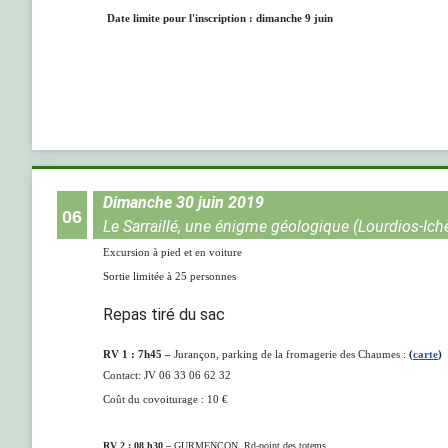
Date limite pour l'inscription : dimanche 9 juin
Dimanche 30 juin 2019
06
Le Sarraillé, une énigme géologique (Lourdios-Ich
Excursion à pied et en voiture
Sortie limitée à 25 personnes
Repas tiré du sac
RV 1 : 7h45
–
Jurançon, parking de la fromagerie des Chaumes :
(
carte
)
Contact: JV 06 33 06 62 32
Coût du covoiturage : 10 €
RV 2 :
08 h30
–
GURMENÇON, Rd-point des totems