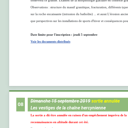
observera ce granite. Examen de la morphologie glaciaire en contexte gr
Observations : structure du massif granitique, fracturation, différents types 
sur la roche encaissante (intrusion du batholite) ... et aussi L'érosion anci
que perspectives sur les installations de sports d'hiver et conséquences pour
Date limite pour l'inscription : jeudi 5 septembre
Voir les documents distribués
Dimanche 15 septembre 2019
sortie annulée
08
Les vestiges de la chaîne hercynienne
La sortie a dû être annulée en raison d'un empêchement imprévu de la r
reconnaissances en altitude durant cet été.