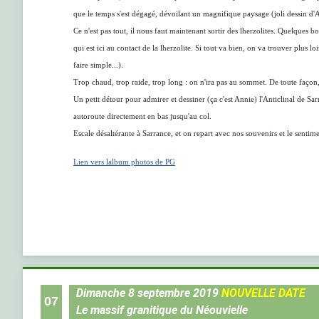
que le temps s'est dégagé, dévoilant un magnifique paysage (joli dessin d
Ce n'est pas tout, il nous faut maintenant sortir des lherzolites. Quelques 
qui est ici au contact de la lherzolite. Si tout va bien, on va trouver plu
faire simple...).
Trop chaud, trop raide, trop long : on n'ira pas au sommet. De toute façon, 
Un petit détour pour admirer et dessiner (ça c'est Annie) l'Anticlinal de Sa
autoroute directement en bas jusqu'au col.
Escale désaltérante à Sarrance, et on repart avec nos souvenirs et le senti
Lien vers lalbum photos de PG
Dimanche 8 septembre 2019
NOUVELLE DATE
07
Le massif granitique du Néouvielle