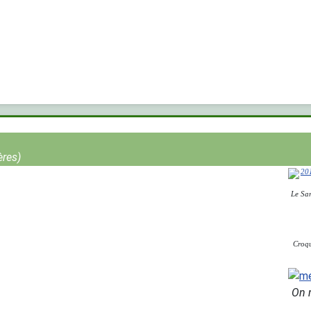
ères)
Le Sar
Croqu
On 