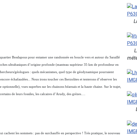
L
L
mété
quartier Bosdapous pour entamer une randonnée en boucle vers et autour du Saraillé
tes, roches ultrabasiques d’origine profonde (manteau supérieur 35 km de profondeur en
 chercheurs/géologues : quels mécanismes, quel type de géodynamique pourraient
encore échafaudées... Nous irons toucher ces lherzolites et tenterons d’observer les
 optionnelle), vues superbes sur les chainons béarnais et la haute chaine. Sur le trajet,
certains de leurs fossiles, les calcaires d’Arudy, des grèzes….
ui cachent les sommets : pas de surchauffe en perspective ! Très pratique, le nouveau