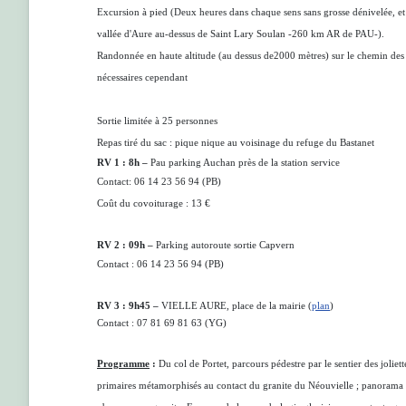
Excursion à pied (Deux heures dans chaque sens sans grosse dénivelée, et
vallée d'Aure au-dessus de Saint Lary Soulan -260 km AR de PAU-).
Randonnée en haute altitude (au dessus de2000 mètres) sur le chemin des 
nécessaires cependant
Sortie limitée à 25 personnes
Repas tiré du sac : pique nique au voisinage du refuge du Bastanet
RV 1 : 8h
–
Pau parking Auchan près de la station service
Contact: 06 14 23 56 94 (PB)
Coût du covoiturage : 13 €
RV 2 :
09h
–
Parking autoroute sortie Capvern
Contact :
06 14 23 56 94
(PB)
RV 3 :
9h45
–
VIELLE AURE, place de la mairie (
plan
)
Contact : 07 81 69 81 63 (YG)
Programme
:
Du col de Portet, parcours pédestre par le sentier des joliett
primaires métamorphisés au contact du granite du Néouvielle ; panorama su