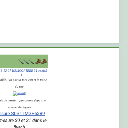
aillé, (vu par sa face est) et le trône
du roy
is de terrain : panorama depuis le
sommet du layens
mesure S0 et S1 dans le
flysch