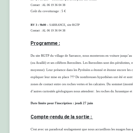
Contact : AL 06 19 36 04 38
Coût du covoiturage : 5 €
RV 3 :
9h00
–
SARRANCE, site RGTP
Contact : AL 06 19 36 04 38
Programme :
Du site RGTP du village de Sarrance, nous monterons en voiture jusqu’au 
(ou Araillé) et ses célèbres lherzolites. Les lherzolites sont des péridoti
moyenne). Leur présence dans les Pyrénées a étonné et étonne encore les
expliquer leur mise en place ??? De nombreuses hypothèses ont été et sont 
zones de contact entre ces roches vertes et les calcaires. Du sommet (montée
d’autres curiosités géologiques nous attendent : les roches du Jurassique et 
Date limite pour l'inscription : jeudi 27 juin
Compte-rendu de la sortie :
C'est avec un paradoxal soulagement que nous accueillons les nuages bas q