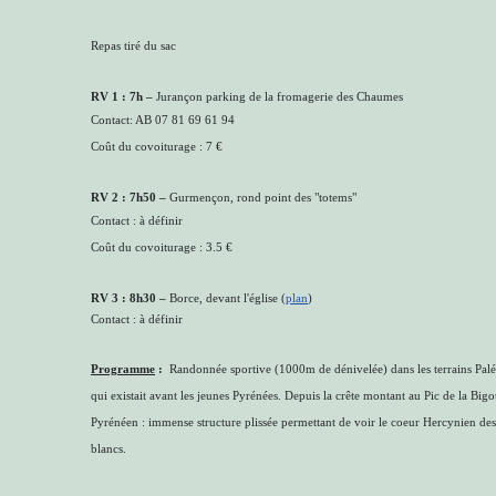
Repas tiré du sac
RV 1 : 7h
–
Jurançon parking de la fromagerie des Chaumes
Contact: AB 07 81 69 61 94
Coût du covoiturage : 7 €
RV 2 :
7h50
–
Gurmençon, rond point des "totems"
Contact : à définir
Coût du covoiturage : 3.5 €
RV 3 :
8h30
–
Borce, devant l'église (
plan
)
Contact : à définir
Programme
:
Randonnée sportive (1000m de dénivelée) dans les terrains Palé
qui existait avant les jeunes Pyrénées. Depuis la crête montant au Pic de la B
Pyrénéen : immense structure plissée permettant de voir le coeur Hercynien des
blancs.