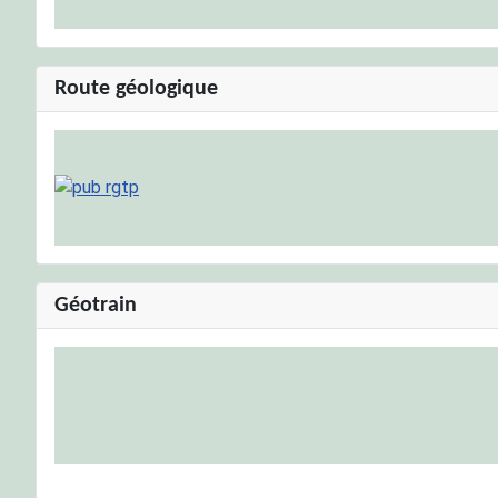
Route géologique
Géotrain