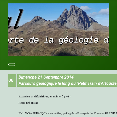
Dimanche 21 Septembre 2014
08
Parcours géologique le long du "Petit Train d'Artouste
Excursion en téléphérique, en train et à pied !
Repas tiré du sac
RV1: 7h30
-
JURANÇON
route de Gan, parking de la Fromagerie des Chaumes
AB 07 81 