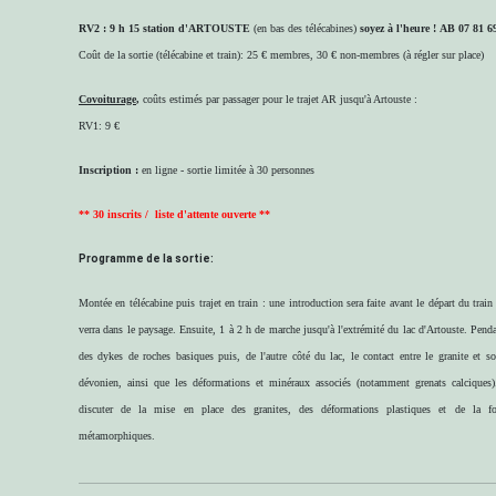
RV2 : 9 h 15 station d'ARTOUSTE
(en bas des télécabines)
soyez à l'heure !
AB 07 81 6
Coût de la sortie (télécabine et train): 25 € membres, 30 € non-membres (à régler sur place)
Covoiturage
,
coûts estimés par passager pour le trajet AR jusqu'à Artouste :
RV1: 9 €
Inscription :
en ligne - sortie limitée à 30 personnes
** 30 inscrits / liste d'attente ouverte **
Programme de la sortie:
Montée en télécabine puis trajet en train : une introduction sera faite avant le départ du trai
verra dans le paysage. Ensuite, 1 à 2 h de marche jusqu'à l'extrémité du lac d'Artouste. Penda
des dykes de roches basiques puis, de l'autre côté du lac, le contact entre le granite et so
dévonien, ainsi que les déformations et minéraux associés (notamment grenats calciques)
discuter de la mise en place des granites, des déformations plastiques et de la f
métamorphiques.