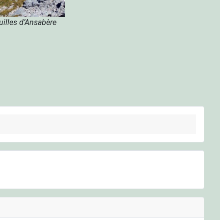
uilles d’Ansabère