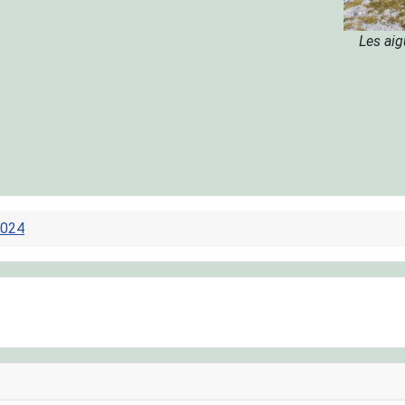
Les aig
024