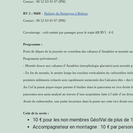
Contact : 06 52 63 01 07 (PM)
RV 2 : 9h00
–
Parking du Permayou à Bedous
.
Contact : 06 52 63 01 07 (PM)
Covoiturage : coût estimé par passager pour le trajet AR RV1 : 6 €.
Programme :
Point de départ de la journée en contrebas des cabanes d’Ansabère et montée a
Programme prévisionnel :
- Montée douce aux cabanes d’Ansabère (morphologie glaciaire) puis montée plu
- En fin de montée, le sentier longe les couches verticalisées du carbonifère infé
premiers sédiments crétacés sont rapidement surmontés des Calcaires dits « des
Au Col la pause pique-nique permet d’étudier dans le panorama en rive droite le
panorama sera aussi analysé au travers d’une acquisition faite à l’aide d’un drone
Avant de redescendre, une petite incursion dans la pente sur cette rive droite nou
Coût de la sortie :
10 € pour les non membres GéolVal de plus de 
Accompagnateur en montagne : 10 € par personne