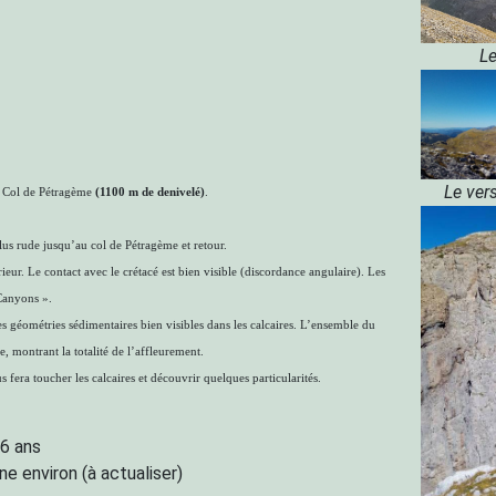
L
Le ver
u Col de Pétragème
(1100 m de denivelé)
.
s rude jusqu’au col de Pétragème et retour.
rieur. Le contact avec le crétacé est bien visible (discordance angulaire). Les
 Canyons ».
s géométries sédimentaires bien visibles dans les calcaires. L’ensemble du
, montrant la totalité de l’affleurement.
s fera toucher les calcaires et découvrir quelques particularités.
16 ans
 environ (à actualiser)