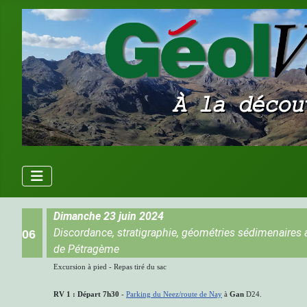
Dimanche 23 juin 2024
Discordance, stratigraphie, géométries sédimenaires 
06
de Pétragème
Excursion à pied - Repas tiré du sac
RV 1 : Départ 7h30
-
Parking du Neez/route de Nay
à
Gan
D24.