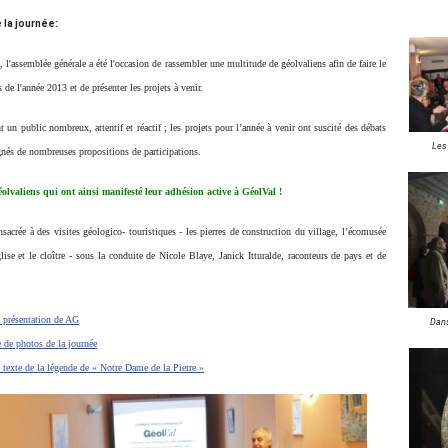
la journée:
'assemblée générale a été l'occasion de rassembler une multitude de géolvaliens afin de faire le
s de l'année 2013 et de présenter les projets à venir.
t un public nombreux, attentif et réactif ; les projets pour l’année à venir ont suscité des débats
Les 
nés de nombreuses propositions de participations.
lvaliens qui ont ainsi manifesté leur adhésion active à GéolVal !
nsacrée à des visites géologico- touristiques - les pierres de construction du village, l’écomusée
lise et le cloître - sous la conduite de Nicole Blaye, Janick Itturalde, raconteurs de pays et de
a présentation de AG
Dans
e de photos de la journée
e texte de la légende de « Notre Dame de la Pierre »