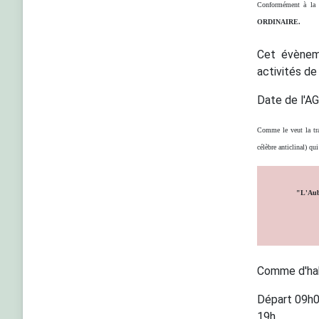
Conformément à la l
ORDINAIRE.
Cet évèneme
activités de
Date de l'AG
Comme le veut la trad
célèbre anticlinal) qui
"L'Aub
Comme d'hab
Départ 09h0
19h.