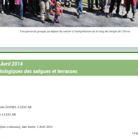
Une partie du groupe, au départ du sentier d’interprétation de le long des berges de l’Arros
 Avril 2014
ologiques des saligues et terrasses
carrière DANIEL à LESCAR
ant à LESCAR
 (lien ci-dessous); date limite: 2 Avril 2014
La g