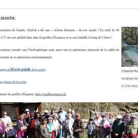
la sortie:
excursion de l’année, Géolval a été une « victime heureuse » de son succès ! Un total de 44
 à 77 ans ont pénétré dans dans le gouffre d’Esparros et se sont baladés le long de l’Arros !
tourisme tournée vers l’hydrogéologie mais aussi vers le patrimoine industriel de la vallée de
converti en ce patrimoine environnemental.
livret-guide
harger le
de la sortie
L’Oueil de l’A
intrépides me
les photos de la sortie
ici, à la résu
nternet du gouffre d'Esparros:
http://gouffre-esparros.fr/