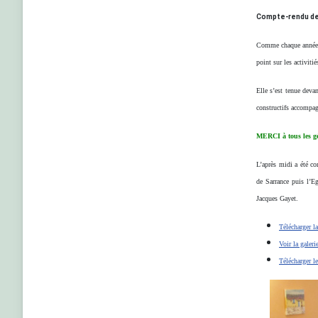
Compte-rendu de 
Comme chaque année, l
point sur les activitié
Elle s’est tenue devan
constructifs accompag
MERCI à tous les géo
L’après midi a été co
de Sarrance puis l’Eg
Jacques Gayet.
Télécharger l
Voir la galeri
Télécharger l