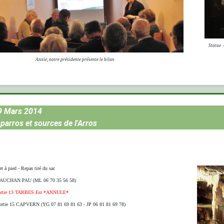
Statue 
Annie, notre présidente présente le bilan
9 Mars 2014
parros et sources de l'Arros
t à pied - Repas tiré du sac
g AUCHAN PAU (ML 06 70 35 56 58)
sortie 13 TARBES Est *ANNULE*
sortie 15 CAPVERN (
YG 07 81 69 81 63 -
JP 06 81 81 69 78)