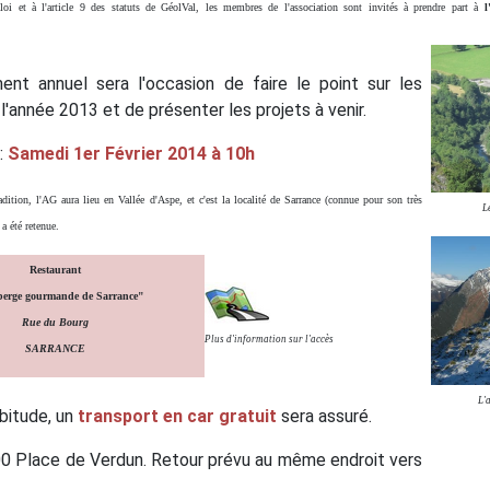
oi et à l'article 9 des statuts de GéolVal, les membres de l'association sont invités à prendre part à
nt annuel sera l'occasion de faire le point sur les
 l'année 2013 et de présenter les projets à venir.
:
Samedi 1er Février 2014 à 10h
ition, l'AG aura lieu en Vallée d'Aspe, et c'est la localité de Sarrance (connue pour son très
L
 a été retenue.
Restaurant
erge gourmande de Sarrance"
Rue du Bourg
Plus d'information sur l'accès
SARRANCE
L'
itude, un
transport en car gratuit
sera assuré.
0 Place de Verdun. Retour prévu au même endroit vers