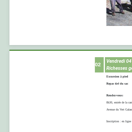
Vendredi 04
02
Richesses gé
Excursion à pied
Repas tiré du sac
Rendez-vous:
8h30, entrée de la 
Avenue du Vert Gal
Inscription : en ligne