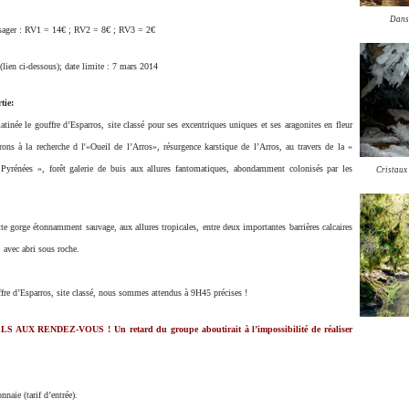
Dans 
ssager : RV1 = 14€ ; RV2 = 8€ ; RV3 = 2€
 (lien ci-dessous); date limite : 7 mars 2014
tie:
tinée le gouffre d’Esparros, site classé pour ses excentriques uniques et ses aragonites en fleur
rons à la recherche d l'«Oueil de l’Arros», résurgence karstique de l’Arros, au travers de la «
Pyrénées », forêt galerie de buis aux allures fantomatiques, abondamment colonisés par les
Cristaux 
e gorge étonnamment sauvage, aux allures tropicales, entre deux importantes barrières calcaires
avec abri sous roche.
ffre d’Esparros, site classé, nous sommes attendus à 9H45 précises !
UX RENDEZ-VOUS ! Un retard du groupe aboutirait à l’impossibilité de réaliser
naie (tarif d’entrée).