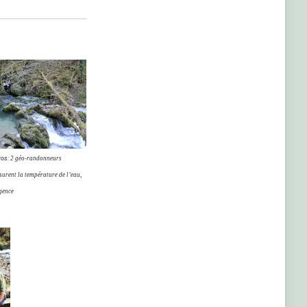
rros:
2 géo-randonneurs
surent la température de l’eau,
rgence