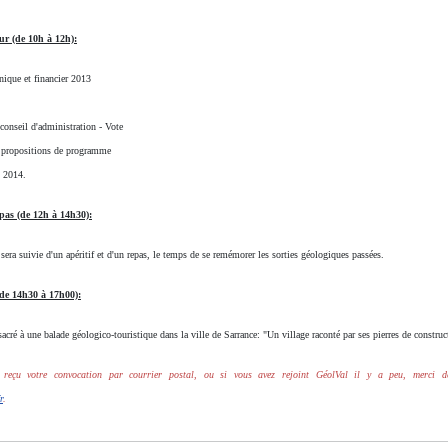
r (de 10h à 12h):
nique et financier 2013
onseil d'administration - Vote
t propositions de programme
l 2014.
epas (de 12h à 14h30):
sera suivie d'un apéritif et d'un repas, le temps de se remémorer les sorties géologiques passées.
de 14h30 à 17h00):
acré à une balade géologico-touristique dans la ville de Sarrance: "Un village raconté par ses pierres de construc
 reçu votre convocation par courrier postal, ou si vous avez rejoint GéolVal il y a peu, merci d
r
.