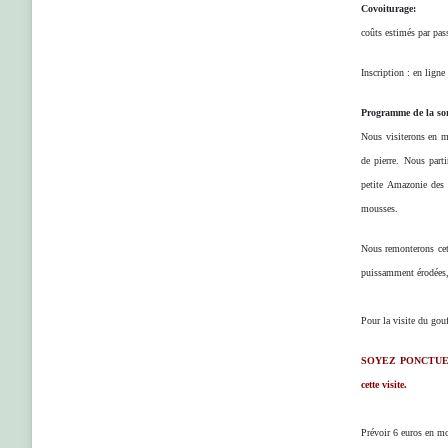
Covoiturage:
coûts estimés par pa
Inscription : en ligne
Programme de la sor
Nous visiterons en ma
de pierre. Nous parti
petite Amazonie des 
mousses.
Nous remonterons cett
puissamment érodées, 
Pour la visite du gou
SOYEZ PONCTUELS A
cette visite.
Prévoir 6 euros en mon