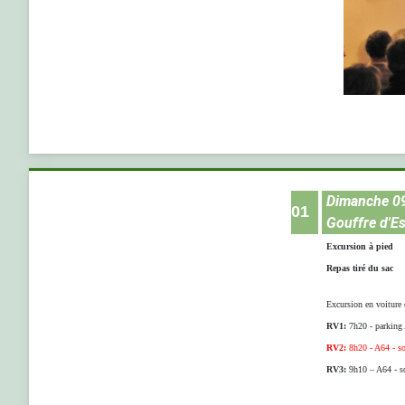
Dimanche 0
01
Gouffre d'Es
Excursion à pied
Repas tiré du sac
Excursion en voiture e
RV1:
7h20 - parkin
RV2:
8h20 - A64 - 
RV3:
9h10 – A64 - 