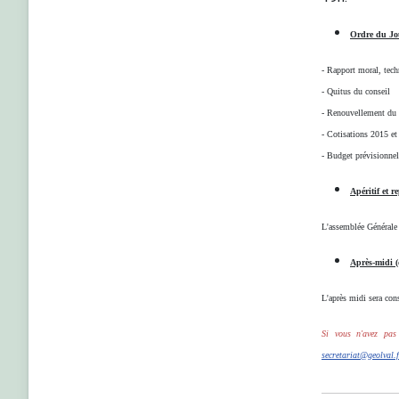
Ordre du Jou
- Rapport moral, tech
-
Quitus du conseil
- Renouvellement du c
- Cotisations 2015 e
- Budget prévisionne
Apéritif et r
L'assemblée Générale 
Après-midi (
L'après midi sera cons
Si vous n'avez pas
secretariat@geolval.f