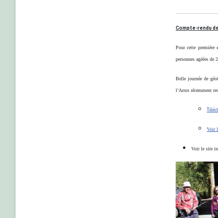
Compte-rendu de 
Pour cette première 
personnes agéées de 2
Belle journée de géo
l’Arros récemment re
T
éléc
Voir 
Voir le site i