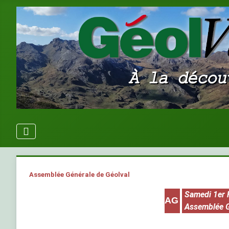
Assemblée Générale de Géolval
Samedi 1er 
AG
Assemblée G