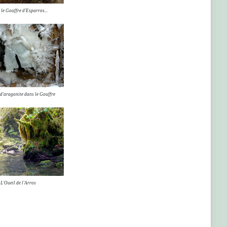
le Gouffre d'Esparros...
d'aragonite dans le Gouffre
L'Oueil de l'Arros