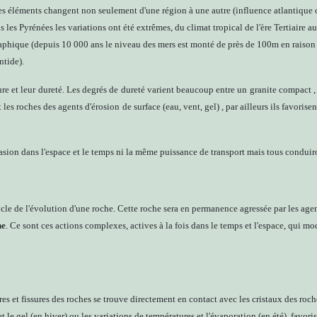
es éléments changent non seulement d'une région à une autre (influence atlantique 
 les Pyrénées les variations ont été extrêmes, du climat tropical de l'ère Tertiaire 
aphique (depuis 10 000 ans le niveau des mers est monté de près de 100m en raison d
ntide).
ure et leur dureté. Les degrés de dureté varient beaucoup entre un granite compact 
les roches des agents d'érosion de surface (eau, vent, gel) , par ailleurs ils favorise
rasion dans l'espace et le temps ni la même puissance de transport mais tous conduiro
cle de l'évolution d'une roche. Cette roche sera en permanence agressée par les agen
ne
. Ce sont ces actions complexes, actives à la fois dans le temps et l'espace, qui 
tures et fissures des roches se trouve directement en contact avec les cristaux des roc
 le gel (en hiver) ou les variations de températures et l'évaporation (en été), favoris