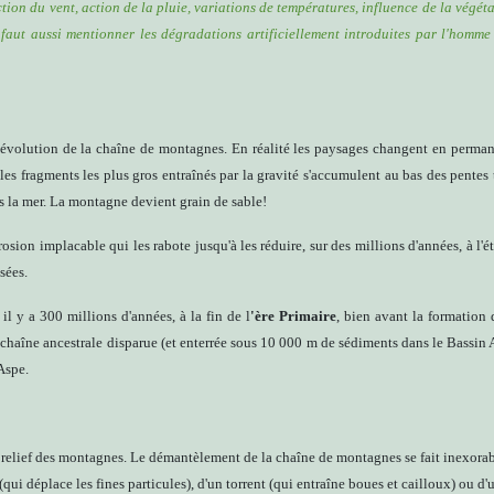
ction du vent, action de la pluie, variations de températures, influence de la végét
il faut aussi mentionner les dégradations artificiellement introduites par l'homme
'évolution de la chaîne de montagnes. En réalité les paysages changent en perman
les fragments les plus gros entraînés par la gravité s'accumulent au bas des pentes 
rs la mer. La montagne devient grain de sable!
rosion implacable qui les rabote jusqu'à les réduire, sur des millions d'années, à l'
sées.
 il y a 300 millions d'années, à la fin de l
'ère Primaire
, bien avant la formation
e chaîne ancestrale disparue (et enterrée sous 10 000 m de sédiments dans le Bassin
'Aspe.
relief des montagnes. Le démantèlement de la chaîne de montagnes se fait inexorable
 (qui déplace les fines particules), d'un torrent (qui entraîne boues et cailloux) ou