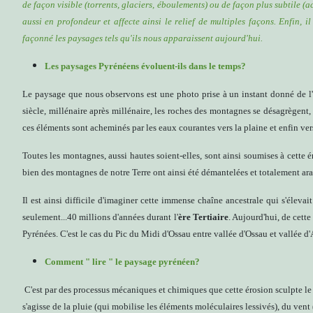
de façon visible (torrents, glaciers, éboulements) ou de façon plus subtile (a
aussi en profondeur et affecte ainsi le relief de multiples façons. Enfin, 
façonné les paysages tels qu'ils nous apparaissent aujourd'hui.
Les paysages Pyrénéens évoluent-ils dans le temps?
Le paysage que nous observons est une photo prise à un instant donné de l
siècle, millénaire après millénaire, les roches des montagnes se désagrègent, 
ces éléments sont acheminés par les eaux courantes vers la plaine et enfin ve
Toutes les montagnes, aussi hautes soient-elles, sont ainsi soumises à cette é
bien des montagnes de notre Terre ont ainsi été démantelées et totalement ara
Il est ainsi difficile d'imaginer cette immense chaîne ancestrale qui s'élevait
seulement...40 millions d'années durant l'
ère Tertiaire
. Aujourd'hui, de cett
Pyrénées. C'est le cas du Pic du Midi d'Ossau entre vallée d'Ossau et vallée d
Comment " lire " le paysage pyrénéen?
C'est par des processus mécaniques et chimiques que cette érosion sculpte le 
s'agisse de la pluie (qui mobilise les éléments moléculaires lessivés), du vent