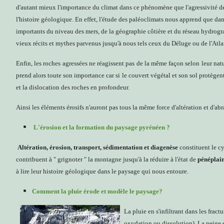
d'autant mieux l'importance du climat dans ce phénomène que l'agressivité d
l'histoire géologique. En effet, l'étude des paléoclimats nous apprend que dans
importants du niveau des mers, de la géographie côtière et du réseau hydrogr
vieux récits et mythes parvenus jusqu'à nous tels ceux du Déluge ou de l'Atla
Enfin, les roches agressées ne réagissent pas de la même façon selon leur nat
prend alors toute son importance car si le couvert végétal et son sol protègent 
et la dislocation des roches en profondeur.
Ainsi les éléments érosifs n'auront pas tous la même force d'altération et d'ab
L'érosion et la formation du paysage pyrénéen ?
Altération, érosion, transport, sédimentation et diagenèse
constituent le cy
contribuent à " grignoter " la montagne jusqu'à la réduire à l'état de
pénéplai
à lire leur histoire géologique dans le paysage qui nous entoure.
Comment la pluie érode et modèle le paysage?
La pluie en s'infiltrant dans les frac
oxydation ou dissolution). La neige et