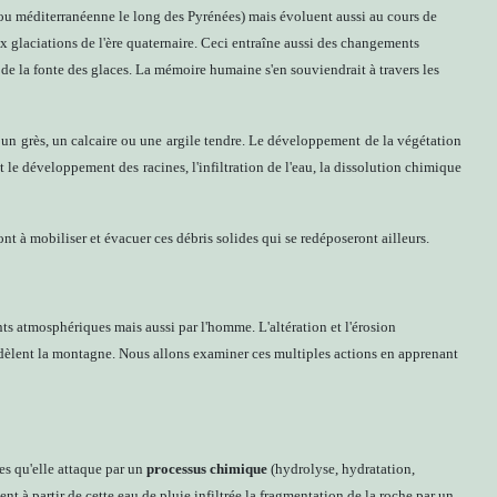
ou méditerranéenne le long des Pyrénées) mais évoluent aussi au cours de
aux glaciations de l'ère quaternaire. Ceci entraîne aussi des changements
e la fonte des glaces. La mémoire humaine s'en souviendrait à travers les
, un grès, un calcaire ou une argile tendre. Le développement de la végétation
nt le développement des racines, l'infiltration de l'eau, la dissolution chimique
nt à mobiliser et évacuer ces débris solides qui se redéposeront ailleurs.
ts atmosphériques mais aussi par l'homme. L'altération et l'érosion
modèlent la montagne. Nous allons examiner ces multiples actions en apprenant
hes qu'elle attaque par un
processus chimique
(hydrolyse, hydratation,
ent à partir de cette eau de pluie infiltrée la fragmentation de la roche par un