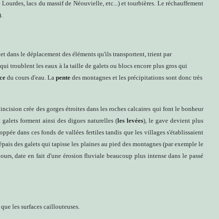
 Lourdes, lacs du massif de Néouvielle, etc...) et tourbières. Le réchauffement
.
et dans le déplacement des éléments qu'ils transportent, trient par
 qui troublent les eaux à la taille de galets ou blocs encore plus gros qui
ce
du cours d'eau. La
pente
des montagnes et les précipitations sont donc très
incision crée des gorges étroites dans les roches calcaires qui font le bonheur
 galets forment ainsi des digues naturelles (
les levées
), le gave devient plus
oppée dans ces fonds de vallées fertiles tandis que les villages s'établissaient
épais des galets qui tapisse les plaines au pied des montagnes (par exemple le
urs, date en fait d'une érosion fluviale beaucoup plus intense dans le passé
 que les surfaces caillouteuses.