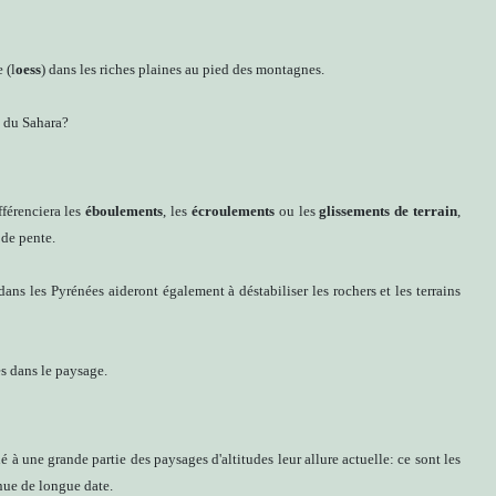
 (l
oess
) dans les riches plaines au pied des montagnes.
. du Sahara?
férenciera les
éboulements
, les
écroulements
ou les
glissements de terrain
,
 de pente.
s dans les Pyrénées aideront également à déstabiliser les rochers et les terrains
s dans le paysage.
é à une grande partie des paysages d'altitudes leur allure actuelle: ce sont les
nue de longue date.