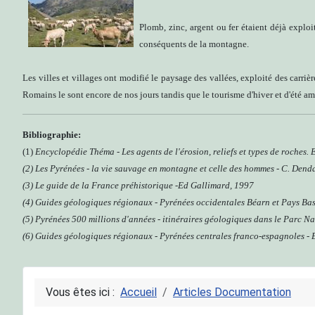
Plomb, zinc, argent ou fer étaient déjà expl
conséquents de la montagne.
Les villes et villages ont modifié le paysage des vallées, exploité des carri
Romains le sont encore de nos jours tandis que le tourisme d'hiver et d'été am
Bibliographie:
(1)
Encyclopédie Théma - Les agents de l'érosion, reliefs et types de roches.
(2) Les Pyrénées - la vie sauvage en montagne et celle des hommes - C. Dend
(3) Le guide de la France préhistorique -Ed Gallimard, 1997
(4)
Guides géologiques régionaux - Pyrénées occidentales Béarn et Pays B
(5) Pyrénées 500 millions d'années - itinéraires géologiques dans le Parc 
(6) Guides géologiques régionaux - Pyrénées centrales franco-espagnoles -
Vous êtes ici :
Accueil
Articles Documentation