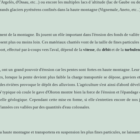
Argelès, d'Ossau, etc...) ou encore les multiples lacs d 'altitude (lac de Gaube ou de
 grands glaciers pyrénéens confinés dans la haute montagne (Vignemale, Aneto, etc...)
ment de la montagne. Ils jouent un rôle important dans l'érosion des fonds de vallée 
osent plus ou moins loin. Ces matériaux charriés vont de la taille de fines particules
sport, effectué par à-coups vers l'aval, dépend de la
vitesse
, du
débit
et de la
turbulen
s
, ont un grand pouvoir d'érosion car les pentes sont fortes en haute montagne. Leur 
, lorsque la pente devient plus faible la charge transportée se dépose, graviers et
des rivières provoque le dépôt des alluvions. L'agriculture s'est ainsi d'abord dével
V
typique où coule le gave d'Oloron montre bien la force de l'érosion et l'épandage 
le géologique. Cependant cette mise en forme, si elle s'entretien encore de nos jo
'années ces vallées par des quantités d'eau colossales.
a haute montagne et transportera en suspension les plus fines particules, ne laissant