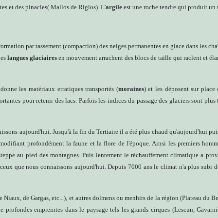
es et des pinacles( Mallos de Riglos). L'
argile
est une roche tendre qui produit un 
nsformation par tassement (compaction) des neiges permanentes en glace dans les ch
les
langues glaciaires
en mouvement arrachent des blocs de taille qui raclent et éla
ndonne les matériaux erratiques transportés (
moraines
) et les déposent sur place 
tantes pour retenir des lacs. Parfois les indices du passage des glaciers sont plus
sons aujourd'hui. Jusqu'à la fin du Tertiaire il a été plus chaud qu'aujourd'hui puis
s, modifiant profondément la faune et la flore de l'époque. Ainsi les premiers 
 steppe au pied des montagnes. Puis lentement le réchauffement climatique a pro
à ceux que nous connaissons aujourd'hui. Depuis 7000 ans le climat n'a plus subi d
 Niaux, de Gargas, etc...), et autres dolmens ou menhirs de la région (Plateau du B
de profondes empreintes dans le paysage tels les grands cirques (Lescun, Gavarnie,