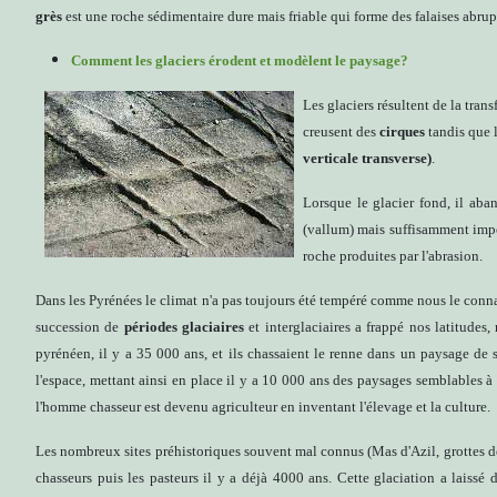
grès
est une roche sédimentaire dure mais friable qui forme des falaises abrupt
Comment les glaciers érodent et modèlent le paysage?
Les glaciers résultent de la tra
creusent des
cirques
tandis que 
verticale transverse)
.
Lorsque le glacier fond, il aba
(vallum) mais suffisamment impor
roche produites par l'abrasion.
Dans les Pyrénées le climat n'a pas toujours été tempéré comme nous le connais
succession de
périodes glaciaires
et interglaciaires a frappé nos latitude
pyrénéen, il y a 35 000 ans, et ils chassaient le renne dans un paysage de
l'espace, mettant ainsi en place il y a 10 000 ans des paysages semblables 
l'homme chasseur est devenu agriculteur en inventant l'élevage et la culture.
Les nombreux sites préhistoriques souvent mal connus (Mas d'Azil, grottes de
chasseurs puis les pasteurs il y a déjà 4000 ans. Cette glaciation a laissé 