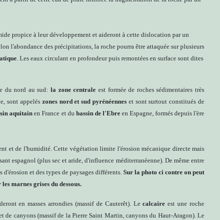
humide propice à leur développement et aideront à cette dislocation par un
selon l'abondance des précipitations, la roche pourra être attaquée sur plusieurs
atique
. Les eaux circulant en profondeur puis remontées en surface sont dites
rse du nord au sud:
la zone centrale
est formée de roches sédimentaires très
xe, sont appelés
zones nord et sud pyrénéennes
et sont surtout constitués de
sin aquitain
en France et du
bassin de l'Ebre
en Espagne, formés depuis l'ère
ent et de l'humidité. Cette végétation limite l'érosion mécanique directe mais
ersant espagnol (plus sec et aride, d'influence méditerranéenne). De même entre
d'érosion et des types de paysages différents.
Sur la photo ci contre on peut
 les marnes grises du dessous.
oderont en masses arrondies (massif de Cauterêt). Le
calcaire
est une roche
s et de canyons (massif de la Pierre Saint Martin, canyons du Haut-Aragon). Le