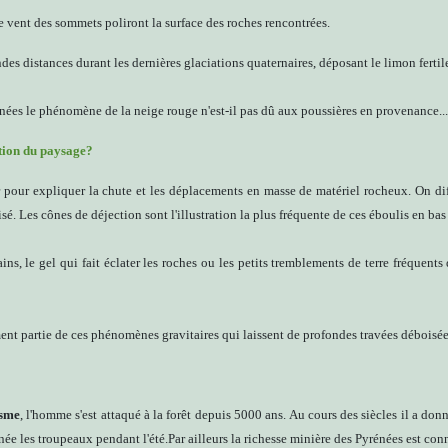
e vent des sommets poliront la surface des roches rencontrées.
ndes distances durant les dernières glaciations quaternaires, déposant le limon fertile
énées le phénomène de la neige rouge n'est-il pas dû aux poussières en provenance..
lution du paysage?
pour expliquer la chute et les déplacements en masse de matériel rocheux. On dif
é. Les cônes de déjection sont l'illustration la plus fréquente de ces éboulis en bas
rains, le gel qui fait éclater les roches ou les petits tremblements de terre fréquent
nt partie de ces phénomènes gravitaires qui laissent de profondes travées déboisée
isme
, l'homme s'est attaqué à la forêt depuis 5000 ans. Au cours des siècles il a donn
 les troupeaux pendant l'été.Par ailleurs la richesse minière des Pyrénées est con