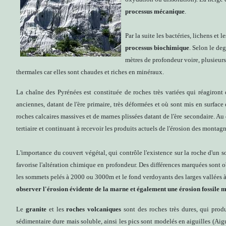
processus mécanique
.
Par la suite les bactéries, lichens et
processus biochimique
. Selon le deg
mètres de profondeur voire, plusieurs 
thermales car elles sont chaudes et riches en minéraux.
La chaîne des Pyrénées est constituée de roches très variées qui réagiront
anciennes, datant de l'ère primaire, très déformées et où sont mis en surface
roches calcaires massives et de marnes plissées datant de l'ère secondaire. Au
tertiaire et continuant à recevoir les produits actuels de l'érosion des montagn
L'importance du couvert végétal, qui contrôle l'existence sur la roche d'un s
favorise l'altération chimique en profondeur. Des différences marquées sont ob
les sommets pelés à 2000 ou 3000m et le fond verdoyants des larges vallées 
observer l'érosion évidente de la marne et également une érosion fossile 
Le
granite
et les
roches volcaniques
sont des roches très dures, qui prod
sédimentaire dure mais soluble, ainsi les pics sont modelés en aiguilles (Aigu