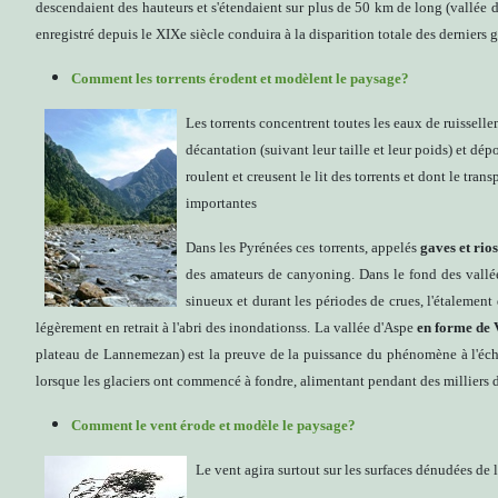
descendaient des hauteurs et s'étendaient sur plus de 50 km de long (vallée d'
enregistré depuis le XIXe siècle conduira à la disparition totale des derniers
Comment les torrents érodent et modèlent le paysage?
Les torrents concentrent toutes les eaux de ruisselle
décantation (suivant leur taille et leur poids) et dép
roulent et creusent le lit des torrents et dont le tran
importantes
Dans les Pyrénées ces torrents, appelés
gaves et rio
des amateurs de canyoning. Dans le fond des vallées
sinueux et durant les périodes de crues, l'étalement 
légèrement en retrait à l'abri des inondationss. La vallée d'Aspe
en forme de 
plateau de Lannemezan) est la preuve de la puissance du phénomène à l'échel
lorsque les glaciers ont commencé à fondre, alimentant pendant des milliers d
Comment le vent érode et modèle le paysage?
Le vent agira surtout sur les surfaces dénudées de l