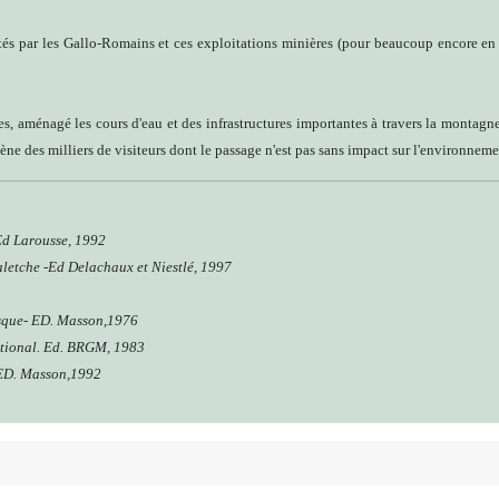
oités par les Gallo-Romains et ces exploitations minières (pour beaucoup encore 
ères, aménagé les cours d'eau et des infrastructures importantes à travers la montag
ène des milliers de visiteurs dont le passage n'est pas sans impact sur l'environneme
 Ed Larousse, 1992
aletche -Ed Delachaux et Niestlé, 1997
asque- ED. Masson,1976
National. Ed. BRGM, 1983
 ED. Masson,1992