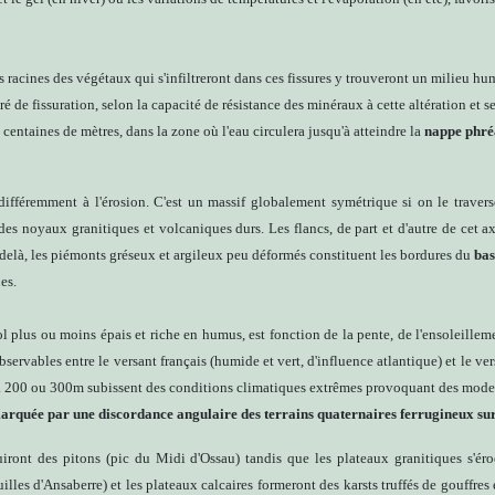
 les racines des végétaux qui s'infiltreront dans ces fissures y trouveront un milieu 
ré de fissuration, selon la capacité de résistance des minéraux à cette altération et 
centaines de mètres, dans la zone où l'eau circulera jusqu'à atteindre la
nappe phré
 différemment à l'érosion. C'est un massif globalement symétrique si on le trave
 des noyaux granitiques et volcaniques durs. Les flancs, de part et d'autre de cet a
 delà, les piémonts gréseux et argileux peu déformés constituent les bordures du
bas
es.
ol plus ou moins épais et riche en humus, est fonction de la pente, de l'ensoleillem
servables entre le versant français (humide et vert, d'influence atlantique) et le v
à 200 ou 300m subissent des conditions climatiques extrêmes provoquant des modes 
marquée par une discordance angulaire des terrains quaternaires ferrugineux sur
uiront des pitons (pic du Midi d'Ossau) tandis que les plateaux granitiques s'ér
illes d'Ansaberre) et les plateaux calcaires formeront des karsts truffés de gouffre