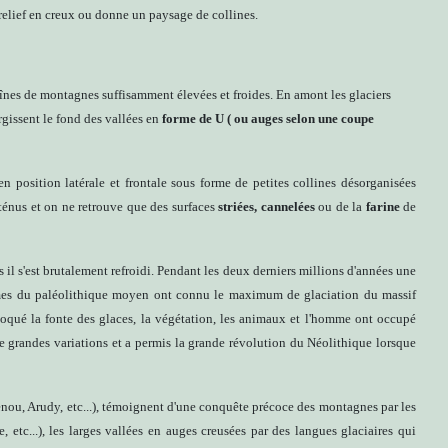
relief en creux ou donne un paysage de collines.
aînes de montagnes suffisamment élevées et froides. En amont les glaciers
rgissent le fond des vallées en
forme de U ( ou auges selon une coupe
en position latérale et frontale sous forme de petites collines désorganisées
 ténus et on ne retrouve que des surfaces
striées,
cannelées
ou de la
farine
de
 il s'est brutalement refroidi. Pendant les deux derniers millions d'années une
hommes du paléolithique moyen ont connu le maximum de glaciation du massif
voqué la fonte des glaces, la végétation, les animaux et l'homme ont occupé
e grandes variations et a permis la grande révolution du Néolithique lorsque
enou, Arudy, etc...), témoignent d'une conquête précoce des montagnes par les
 etc...), les larges vallées en auges creusées par des langues glaciaires qui