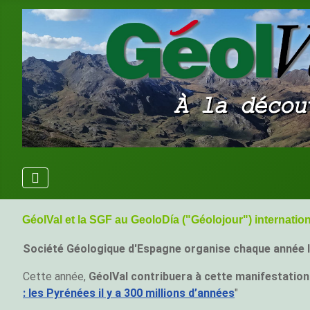
GéolVal et la SGF au GeoloDía ("Géolojour") internatio
Société Géologique d'Espagne organise chaque année 
Cette année,
GéolVal contribuera à cette manifestation
: les Pyrénées il y a 300 millions d’années
"