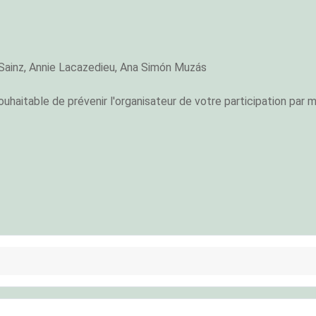
Sainz, Annie Lacazedieu,
Ana Simón Muzás
souhaitable de prévenir l'organisateur de votre participation par m