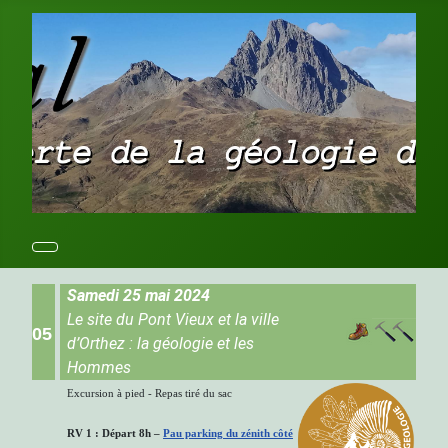
Samedi 25 mai 2024
Le site du Pont Vieux et la ville
05
d’Orthez : la géologie et les
Hommes
Excursion à pied - Repas tiré du sac
RV 1 : Départ 8h –
Pau parking du zénith côté