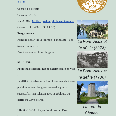
Jaï-Alaï
Contac
t : à définir
Covoiturage 5€
RV 2 : 9h -
Orthez parking de la rue Gascoin
AL
Contact :
(
06 19 36 04 38)
Programme :
Point de départ de la journée : panneaux « Les
Le Pont Vieux et
trésors du Gave »
le défilé (2023)
Parc Gascoin, au bord du gave
9h - 11h30 :
Promenade géologique et patrimoniale en ville
Le Pont Vieux et
:
le défilé (1900)
Le défilé d’Orthez et le franchissement du Gave :
positionnement des gués, assise des ponts
successifs…..en relation avec la géologie du
défilé du Gave de Pau.
La tour du
11h30 - 13h30 :
Repas tiré du sac au Parc
Chateau