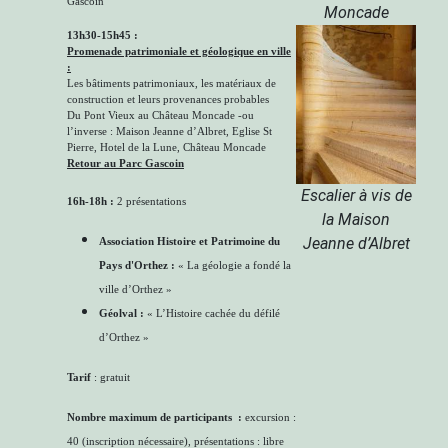
Gascoin
Moncade
13h30-15h45 :
Promenade patrimoniale et géologique en ville
:
Les bâtiments patrimoniaux, les matériaux de
construction et leurs provenances probables
Du Pont Vieux au Château Moncade -ou
l’inverse : Maison Jeanne d’Albret, Eglise St
Pierre, Hotel de la Lune, Château Moncade
Retour au Parc Gascoin
Escalier à vis de
16h-18h :
2 présentations
la Maison
Jeanne d’Albret
Association Histoire et Patrimoine du
Pays d'Orthez :
« La géologie a fondé la
ville d’Orthez »
Géolval :
« L’Histoire cachée du défilé
d’Orthez »
Tarif
: gratuit
Nombre maximum de participants :
excursion :
40 (inscription nécessaire), présentations : libre