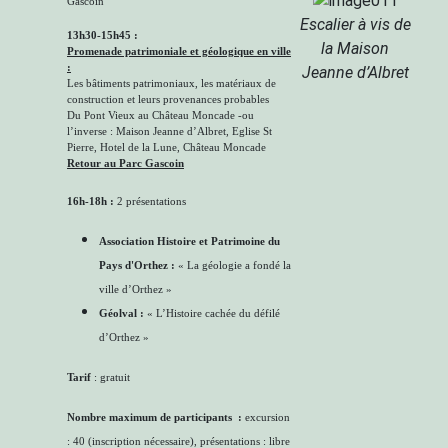
Gascoin
Escalier à vis de
13h30-15h45 :
la Maison
Promenade patrimoniale et géologique en ville
:
Jeanne d’Albret
Les bâtiments patrimoniaux, les matériaux de
construction et leurs provenances probables
Du Pont Vieux au Château Moncade -ou
l’inverse : Maison Jeanne d’Albret, Eglise St
Pierre, Hotel de la Lune, Château Moncade
Retour au Parc Gascoin
16h-18h :
2 présentations
Association Histoire et Patrimoine du
Pays d'Orthez :
« La géologie a fondé la
ville d’Orthez »
Géolval :
« L’Histoire cachée du défilé
d’Orthez »
Tarif
: gratuit
Nombre maximum de participants :
excursion
: 40 (inscription nécessaire), présentations : libre