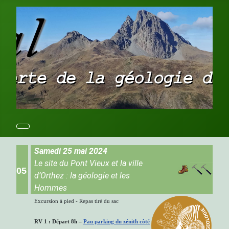
Samedi 25 mai 2024
Le site du Pont Vieux et la ville
05
d’Orthez : la géologie et les
Hommes
Excursion à pied - Repas tiré du sac
RV 1 : Départ 8h –
Pau parking du zénith côté