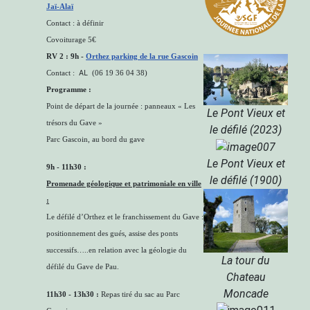
Jaï-Alaï
Contac
t : à définir
Covoiturage 5€
RV 2 : 9h -
Orthez parking de la rue Gascoin
AL
Contact :
(
06 19 36 04 38)
Programme :
Point de départ de la journée : panneaux « Les
Le Pont Vieux et
trésors du Gave »
le défilé (2023)
Parc Gascoin, au bord du gave
Le Pont Vieux et
9h - 11h30 :
le défilé (1900)
Promenade géologique et patrimoniale en ville
:
Le défilé d’Orthez et le franchissement du Gave :
positionnement des gués, assise des ponts
successifs…..en relation avec la géologie du
La tour du
défilé du Gave de Pau.
Chateau
Moncade
11h30 - 13h30 :
Repas tiré du sac au Parc