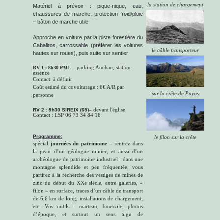
la station de chargement
Matériel à prévoir : pique-nique, eau,
chaussures de marche, protection froid/pluie
– bâton de marche utile
Approche en voiture par la piste forestière du
Cabaliros, carrossable (préférer les voitures
le câble transporteur
hautes sur roues), puis suite sur sentier
RV 1 : 8h30
PAU
–
parking Auchan, station
essence
Contact: à définir
Coût estimé du covoiturage : 6€ A/R par
sur la crête de Puyos
personne
RV 2 :
9h30
SIREIX (65)–
devant l'église
Contact : LSP 06 73 34 84 16
Programme:
le filon sur la crête
spécial
journées du patrimoine
– rentrez dans
la peau d’un géologue minier, et aussi d’un
archéologue du patrimoine industriel : dans une
montagne splendide et peu fréquentée, vous
partirez à la recherche des vestiges de mines de
zinc du début du XXe siècle, entre galeries, «
filon » en surface, traces d’un câble de transport
de 6,6 km de long, installations de chargement,
etc. Vos outils : marteau, boussole, photos
d’époque, et surtout un sens aigu de