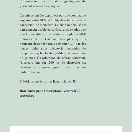
l’observation. La formation géologique du
gisement sera aussi expliquée.
Ces mines ont été exploitées par une compagnie
anglaise entre 1897 et 1914, dans le cadre de la
concession de Pierrefitte. Le filon minéralisé est
parfaitement visible en surface, avec en plus une
vue imprenable sur le Balaïtous, le pic du Midi
d’Arrens et le Gabizos. Les plus sportifs
pourront descendre (puis remonter …) par des
pentes raides pour découvrir l’ensemble de
l’exploitation, les haldes (déblais) et les entrées
de galeries. L’exploration du réseau souterrain
(plusieurs km sur 200 m de dénivelé) est
réservée aux spéléologues, mais nous en
parlerons aussi.
Prévisions météo sur les lieux : cliquer
ICI
Date limite pour l'inscription : vendredi 20
septembre