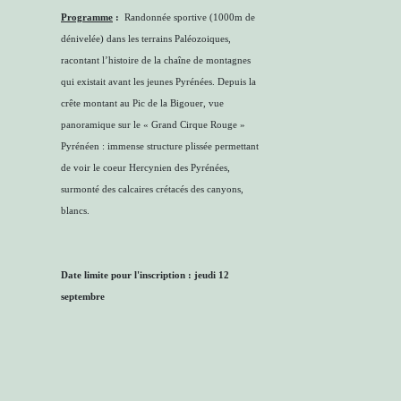
Programme
:
Randonnée sportive (1000m de
dénivelée) dans les terrains Paléozoiques,
racontant l’histoire de la chaîne de montagnes
qui existait avant les jeunes Pyrénées. Depuis la
crête montant au Pic de la Bigouer, vue
panoramique sur le « Grand Cirque Rouge »
Pyrénéen : immense structure plissée permettant
de voir le coeur Hercynien des Pyrénées,
surmonté des calcaires crétacés des canyons,
blancs.
Date limite pour l'inscription : jeudi 12
septembre