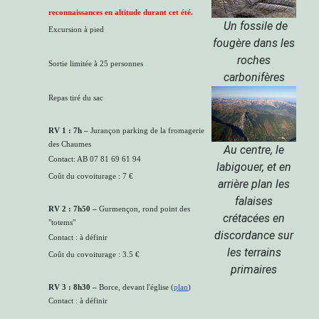
reconnaissances en altitude durant cet été.
Un fossile de
Excursion à pied
fougère dans les
roches
Sortie limitée à 25 personnes
carbonifères
Repas tiré du sac
RV 1 : 7h
–
Jurançon parking de la fromagerie
des Chaumes
Au centre, le
Contact: AB 07 81 69 61 94
labigouer, et en
Coût du covoiturage : 7 €
arrière plan les
falaises
RV 2 :
7h50
–
Gurmençon, rond point des
crétacées en
"totems"
discordance sur
Contact : à définir
les terrains
Coût du covoiturage : 3.5 €
primaires
RV 3 :
8h30
–
Borce, devant l'église (
plan
)
Contact : à définir